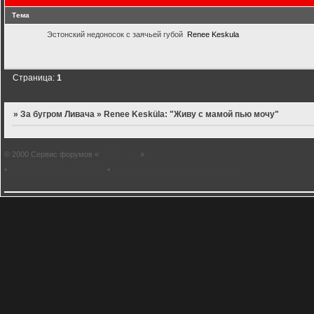
Тема
Эстонский недоносок с заячьей губой
Renee Keskula
Страница:
1
»
За бугром Ливача
»
Renee Kesküla: "Живу с мамой пью мочу"
© 2000 Сервис форумов «
LiFeForums
»
Создать форум бесплатно
*
Пожаловаться на форум
*
Политика конфиденциальности