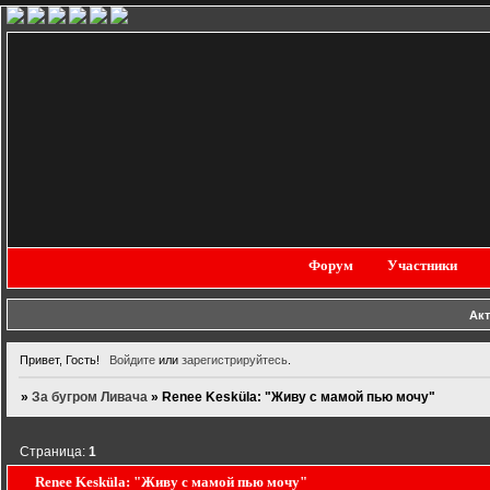
Форум
Участники
Ак
Привет, Гость!
Войдите
или
зарегистрируйтесь
.
»
За бугром Ливача
»
Renee Kesküla: "Живу с мамой пью мочу"
Страница:
1
Renee Kesküla: "Живу с мамой пью мочу"